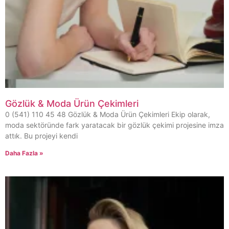
Gözlük & Moda Ürün Çekimleri
0 (541) 110 45 48 Gözlük & Moda Ürün Çekimleri Ekip olarak,
moda sektöründe fark yaratacak bir gözlük çekimi projesine imza
attık. Bu projeyi kendi
Daha Fazla »