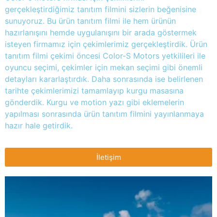
gerçekleştirdiğimiz tanıtım filmini sizlerin beğenisine
sunuyoruz. Bu ürün tanıtım filmi ile hem ürünün
hazırlanışını hemde uygulanışını bir arada göstermek
isteyen firmamız için çekimlerimiz gerçekleştirdik. Ürün
tanıtım filmi çekimi öncesi Color-S Motors yetkilileri ile
oyuncu seçimi, çekimler için mekan seçimi gibi önemli
detayları kararlaştırdık. Daha sonrasında ise belirlenen
tarihte çekimlerimizi tamamlayıp kurgu masasına
gönderdik. Kurgu ve motion yazı gibi eklemelerin
yapılması sonrasında ürün tanıtım filmini yayınlanmaya
hazır hale getirdik.
İletişim