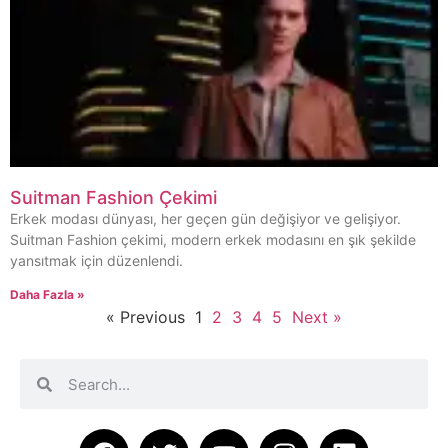
Suitman Fashion Çekimi
Erkek modası dünyası, her geçen gün değişiyor ve gelişiyor.
Suitman Fashion çekimi, modern erkek modasını en şık şekilde
yansıtmak için düzenlendi.
Daha Fazla »
« Previous
1
2
3
4
5
Next »